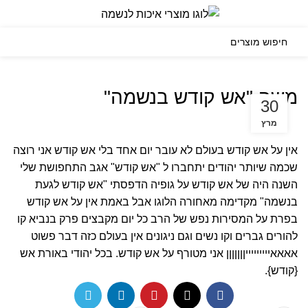
0
תפריט
₪
0.00
משה "אש קודש בנשמה"
30
מרץ
אין על אש קודש בעולם לא עובר יום אחד בלי אש קודש אני רוצה
שכמה שיותר יהודים יתחברו ל "אש קודש" אגב התחפושת שלי
השנה היה של אש קודש על גופיה הדפסתי "אש קודש לגעת
בנשמה" מקדימה מאחורה הלוגו אבל באמת אין על אש קודש
בפרת על המסירות נפש של הרב כל יום מקבצים פרק בנביא קו
להורים גברים וקו נשים וגם ניגונים אין בעולם כזה דבר פשוט
אאאאיייייייייןןןןןןן אני מטורף על אש קודש. בכל יהודי באורת אש
{קודש}.