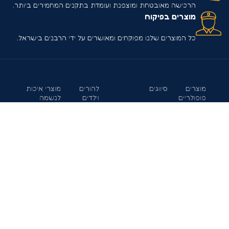
הרכישה מאובטחת ומוצפנת ועומדת בתקנים המחמירים ביותר.
מוצרים בפיקוח
כל המוצרים שלנו מפוקחים ומאושרים על ידי הרבנים בישראל.
מוצרים
סיווגים
להורים
מוצרי איכות
פופולריים
וילדים
לנשמה
לגברים ונשים
חומש תורה
5 דק' סיפור
אודותינו
לבנות ישראל
מאירה
5 דק' פרשה
הצהרת נגישות
להורים וילדים
5 דק' תורה
5 דק' נ"ך
מדיניות פרטיות
לנשים
מנגנים לנשמה
English
ביטול עסקה
נביאים
לשבת וחג
Version
מאירים
תקנון האתר
זיכוי הרבים
גרסה ייִדיש
5 ד' תורה
יצירת קשר
לגברים
סיפורי חגי
ישראל
הגדה מאירה