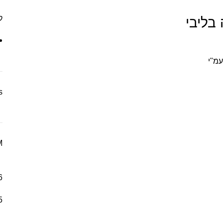
ק
בליבי
עמ"י
s
M
6
5