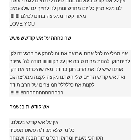
אין על אש קודש בעולםםםםם שינה לי תחיים לגמרי עושה
לנו מלא מרץ כל יום מחדש ונותן לנו לחייך גם שלפעמים
מאוד קשה ממליצה בחום לכולם!!!!!!!!!
LOVE YOU
שרופההה על אש קודששששש
אני ממליצה לכל אחת שרואה את זה להתקשר ברגע זה לקו
להיתחזק ולהנות מרוח טובה אין על הקוווווווו תודה לה' שזיכה
אותנו שיש לנו את הרב רונן בדורנו מאז שהיכרתי את הקו
ואת אש קודש החיים שלי השתנו מקצה לקצה ממליצה גם
לקנות את כללללל המוצרים של הרב תודה
רבההההההההההה!!!!!!!!!!!
אש קודשית בנשמה
אין על אש קודש בעולם..
כל מי שלא מכיר/ה פשוט מפסיד
הקו הכי מעניין ומחזק והכל מתוך הבנה ושמחה