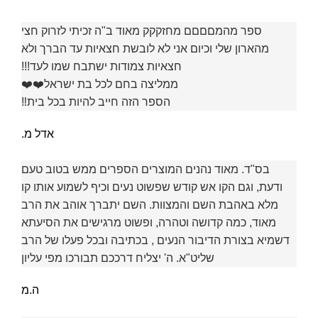
ספר מהמםםםם מחזקקק מאוד ב"ה זכיתי לזרוק חצי
מהארון שלי וכיום אני לא לובשת חצאיות עד הברך ולא
חצאיות צמודות ישתבח שמו לעד!!!
ממליצה בחם לכל בת ישראל❤️❤️
הספר הזה חייב להיות בכל בית‼️
אדל מ.
בס"ד. מאוד נהנים המוצרים הספרים ממש בטוב טעם
ודעת, וגם הקו אש קודש שפשוט נעים וכיף לשמוע אותו קו
מלא באהבת השם והמצוות. השם יתברך אוהב את הרב
מאוד, כמה קדושה וטהרה, ופשוט מרגישים את הסיעתא
דשמיא בצורת הדיבור הנעים , בכתיבה ובכל פעלו של הרב
שליט"א. ה' יצליח דרככם תבורכו מפי עליון
ה.מ