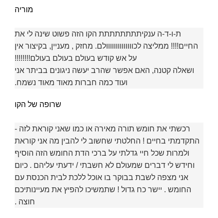
מוריה
ת-ו-ד-ה ענקיתתתתתתתת הקו הזה פשוט שינה לי את
החיים!!!! ממליצה לכוווווווווווווולם. מחזק , מעניין, בקיצור אין
על אש קודש בעולם בעולם בעולם!!!!!!!!
ושאלה קטנה, האם אפשר שהרב יעשה ניגונים בביתר אני
ועוד כמה חברות מאוד מאוד נשמח.
שרופה של הקו
רכשתי את חומש תורה מאירה או כמו שאני קוראת לזה -
התקדמתי בחיים ! החלטתי שחשוב לי להבין מה אני קוראת
ולמרות שכל חיי גדלתי על ברכי הדת החומש הזה הוסיף
וחידש לי דברים שמעולם לא חשבתי / ידעתי עליהם . כיום
אני מצפה לשבת בבוקר בו אוכל ללכת לבית הכנסת עם
החומש . יישר כח גדול ! שתמשיכו להפיץ את מעיינותיכם
חוצה .