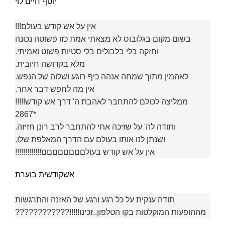
יוסף חיים לוי
אין על אש קודש בעולם!!!
בשום מקום בגלובוס לא מצאתי אמת כזו פשוטה נכונה
וחזקה בלי בלבולים בלי סטיות פשוט ואמיתי.
מלא בקדושה חיובית.
לאהמין מתוך שמחה אנהה כיף רוגע ושלוה של הנפש.
אין מה לחפש דבר אחר.
ממליצה לכולם להתחבר לאהבת ה' דרך אש קודש!!!!!
*2867
ותודה לה' על שזיכה אתי להתחבר לרב רונן חזיזה.
ושנתן לנו אותו בעולם עם הדרך המאלפת שלו.
אין על אש קודש בעולםםםםםםםם!!!!!!!!!!!!!
אשקודשית בוערת
תודה ענקית על כל רגע ורגע של האזנה והתרגשות
מההופעות המוקלטות בקו הטלפון..זכינו!!!!!????????????