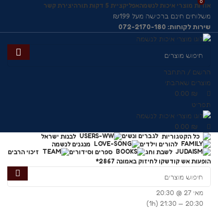
0
0
אודות מוצרי איכות לנשמה
אפליקציית 5 דקות תורה
יצירת קשר
משלוחים חינם ברכישה מעל ₪199
שירות לקוחות: 072-2170-180
הרשם / התחבר
מוצרים שאהבתי
0.00
₪
תפריט
0.00
₪
לגברים ונשים
כל הקטגוריות
לבנות ישראל
להורים וילדים
מנגנים לנשמה
לשבת וחג
ספרים וסידורים
זיכוי הרבים
הופעות אש קודש
קו לחיזוק באמונה 2867*
מאי 27 @ 20:30
(1h)
20:30 — 21:30