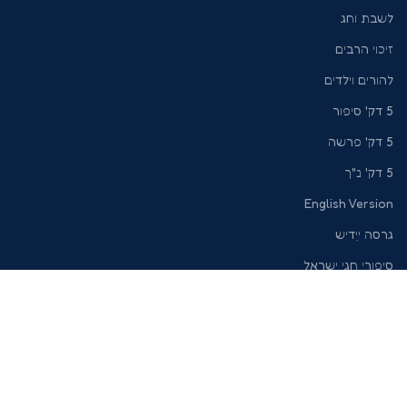
לשבת וחג
זיכוי הרבים
להורים וילדים
5 דק' סיפור
5 דק' פרשה
5 דק' נ"ך
English Version
גרסה ייִדיש
סיפורי חגי ישראל
מוצרי איכות לנשמה
אודותינו
הצהרת נגישות
מדיניות פרטיות