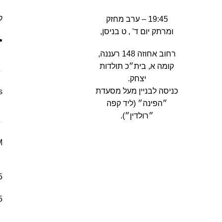
ק
19:45 – ערב מחזק
ומרתק יום ד' , ט בניסן,
רחוב אחוזה 148 רעננה,
קומה א, בית״כ תולדות
יצחק.
כניסה לבניין מעל מסעדת
s
״הפינה״ (ליד קפה
״רולדין״).
M
זמן שנותר
לתחילת
5
ההופעה:
5