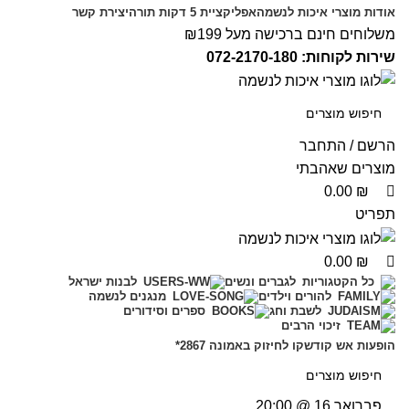
0
0
אודות מוצרי איכות לנשמה
אפליקציית 5 דקות תורה
יצירת קשר
משלוחים חינם ברכישה מעל ₪199
שירות לקוחות: 072-2170-180
הרשם / התחבר
מוצרים שאהבתי
0.00
₪
תפריט
0.00
₪
לגברים ונשים
כל הקטגוריות
לבנות ישראל
להורים וילדים
מנגנים לנשמה
לשבת וחג
ספרים וסידורים
זיכוי הרבים
הופעות אש קודש
קו לחיזוק באמונה 2867*
פברואר 16 @ 20:00