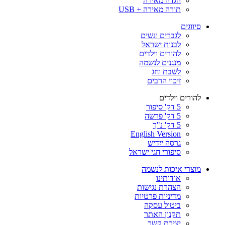
הגדה מאירה
תורה מאירה + USB
סיווגים
לגברים ונשים
לבנות ישראל
להורים וילדים
מנגנים לנשמה
לשבת וחג
זיכוי הרבים
להורים וילדים
5 דק' סיפור
5 דק' פרשה
5 דק' נ"ך
English Version
גרסה ייִדיש
סיפורי חגי ישראל
מוצרי איכות לנשמה
אודותינו
הצהרת נגישות
מדיניות פרטיות
ביטול עסקה
תקנון האתר
יצירת קשר